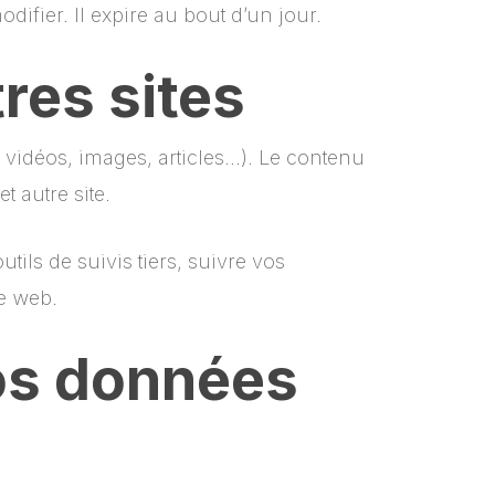
fier. Il expire au bout d’un jour.
res sites
 vidéos, images, articles…). Le contenu
t autre site.
ils de suivis tiers, suivre vos
e web.
vos données