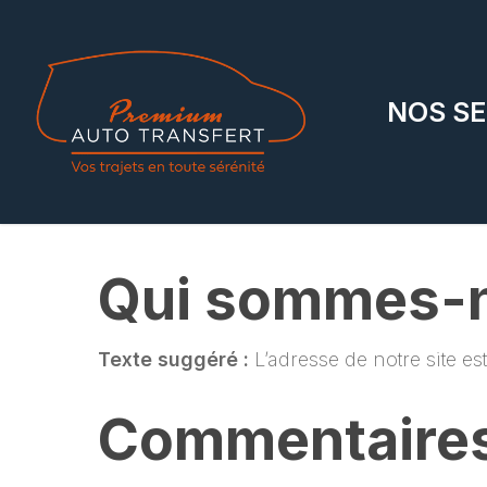
Skip
to
main
NOS SE
content
Qui sommes-n
Texte suggéré :
L’adresse de notre site es
Commentaire