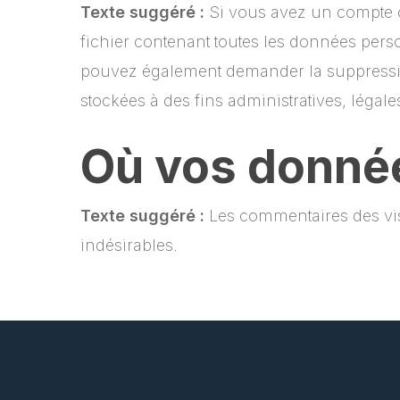
Texte suggéré :
Si vous avez un compte o
fichier contenant toutes les données pers
pouvez également demander la suppressi
stockées à des fins administratives, légal
Où vos donné
Texte suggéré :
Les commentaires des visi
indésirables.