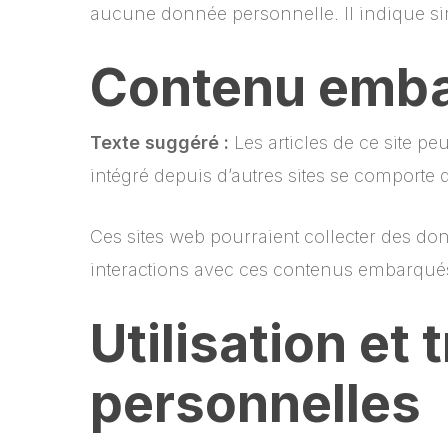
aucune donnée personnelle. Il indique sim
Contenu embar
Texte suggéré :
Les articles de ce site p
intégré depuis d’autres sites se comporte d
Ces sites web pourraient collecter des don
interactions avec ces contenus embarqués
Utilisation e
personnelles