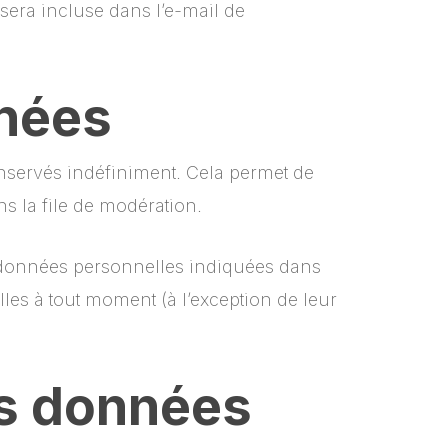
sera incluse dans l’e-mail de
nnées
nservés indéfiniment. Cela permet de
s la file de modération.
es données personnelles indiquées dans
les à tout moment (à l’exception de leur
os données