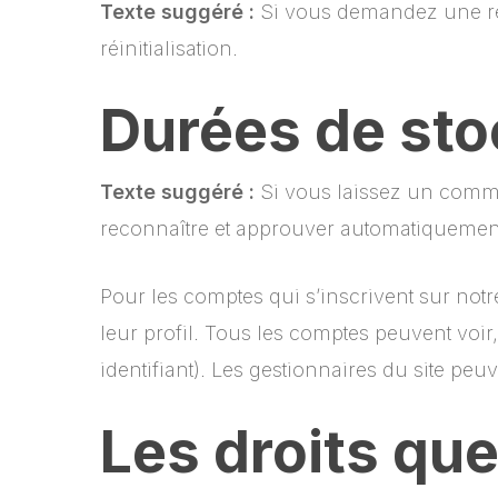
Texte suggéré :
Si vous demandez une réin
réinitialisation.
Durées de st
Texte suggéré :
Si vous laissez un comm
reconnaître et approuver automatiquement 
Pour les comptes qui s’inscrivent sur not
leur profil. Tous les comptes peuvent voi
identifiant). Les gestionnaires du site peu
Les droits qu